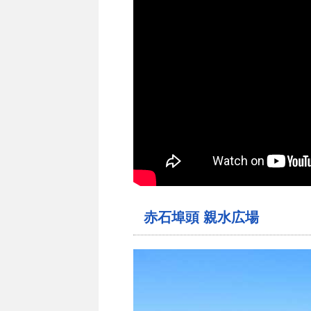
赤石埠頭 親水広場